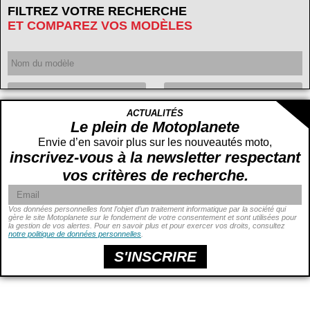
FILTREZ VOTRE RECHERCHE
ET COMPAREZ VOS MODÈLES
Année
ACTUALITÉS
Cylindrée
cc -
Le plein de Motoplanete
cc
Envie d’en savoir plus sur les nouveautés moto,
inscrivez-vous à la newsletter respectant
vos critères de recherche.
Vos données personnelles font l’objet d’un traitement informatique par la société qui
gère le site Motoplanete sur le fondement de votre consentement et sont utilisées pour
la gestion de vos alertes. Pour en savoir plus et pour exercer vos droits, consultez
Puissance
ch -
notre politique de données personnelles
.
ch
Prix
€ -
€
S'INSCRIRE
Hauteur de selle
cm -
cm
Poids
kg -
kg