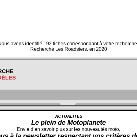
ous avons identifié 192 fiches correspondant à votre recherche
Recherche Les Roadsters, en 2020
RCHE
DÈLES
ACTUALITÉS
Le plein de Motoplanete
Cylindrée
cc -
Envie d’en savoir plus sur les nouveautés moto,
us à la newsletter respectant vos critères 