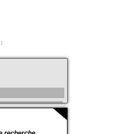
 :
cc
de recherche.