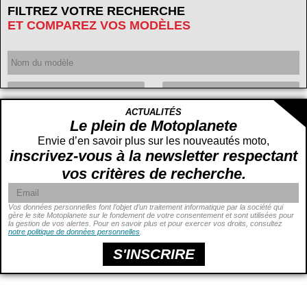
FILTREZ VOTRE RECHERCHE
ET COMPAREZ VOS MODÈLES
Année
ACTUALITÉS
Cylindrée
cc -
Le plein de Motoplanete
cc
Envie d’en savoir plus sur les nouveautés moto,
inscrivez-vous à la newsletter respectant
vos critères de recherche.
Vos données personnelles font l’objet d’un traitement informatique par la société qui
gère le site Motoplanete sur le fondement de votre consentement et sont utilisées pour
la gestion de vos alertes. Pour en savoir plus et pour exercer vos droits, consultez
Puissance
ch -
notre politique de données personnelles
.
ch
Prix
€ -
€
S'INSCRIRE
Hauteur de selle
cm -
cm
Poids
kg -
kg