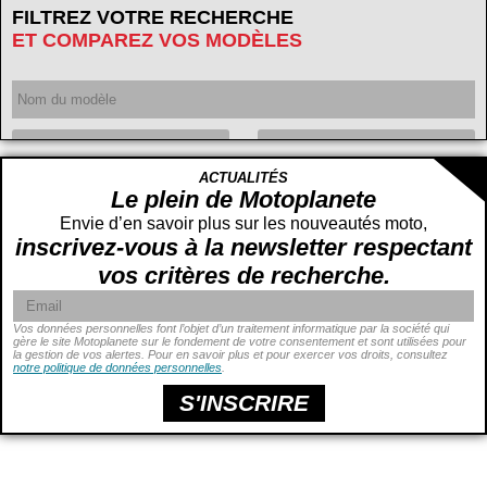
FILTREZ VOTRE RECHERCHE
ET COMPAREZ VOS MODÈLES
Année
ACTUALITÉS
Cylindrée
cc -
Le plein de Motoplanete
cc
Envie d’en savoir plus sur les nouveautés moto,
inscrivez-vous à la newsletter respectant
vos critères de recherche.
Vos données personnelles font l’objet d’un traitement informatique par la société qui
gère le site Motoplanete sur le fondement de votre consentement et sont utilisées pour
la gestion de vos alertes. Pour en savoir plus et pour exercer vos droits, consultez
Puissance
ch -
notre politique de données personnelles
.
ch
Prix
€ -
€
S'INSCRIRE
Hauteur de selle
cm -
cm
Poids
kg -
kg