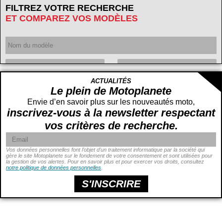
FILTREZ VOTRE RECHERCHE
ET COMPAREZ VOS MODÈLES
Année
ACTUALITÉS
Cylindrée
cc -
Le plein de Motoplanete
cc
Envie d’en savoir plus sur les nouveautés moto,
inscrivez-vous à la newsletter respectant
vos critères de recherche.
Vos données personnelles font l’objet d’un traitement informatique par la société qui
gère le site Motoplanete sur le fondement de votre consentement et sont utilisées pour
la gestion de vos alertes. Pour en savoir plus et pour exercer vos droits, consultez
Puissance
ch -
notre politique de données personnelles
.
ch
Prix
€ -
€
S'INSCRIRE
Hauteur de selle
cm -
cm
Poids
kg -
kg