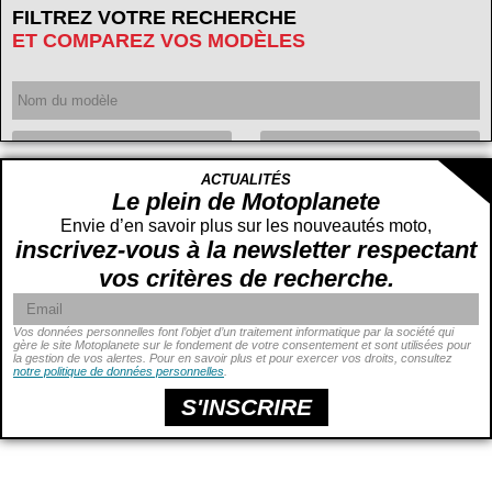
FILTREZ VOTRE RECHERCHE
ET COMPAREZ VOS MODÈLES
Année
ACTUALITÉS
Cylindrée
cc -
Le plein de Motoplanete
cc
Envie d’en savoir plus sur les nouveautés moto,
inscrivez-vous à la newsletter respectant
vos critères de recherche.
Vos données personnelles font l’objet d’un traitement informatique par la société qui
gère le site Motoplanete sur le fondement de votre consentement et sont utilisées pour
la gestion de vos alertes. Pour en savoir plus et pour exercer vos droits, consultez
Puissance
ch -
notre politique de données personnelles
.
ch
Prix
€ -
€
S'INSCRIRE
Hauteur de selle
cm -
cm
Poids
kg -
kg