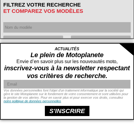
FILTREZ VOTRE RECHERCHE
ET COMPAREZ VOS MODÈLES
Année
ACTUALITÉS
Cylindrée
cc -
Le plein de Motoplanete
cc
Envie d’en savoir plus sur les nouveautés moto,
inscrivez-vous à la newsletter respectant
vos critères de recherche.
Vos données personnelles font l’objet d’un traitement informatique par la société qui
gère le site Motoplanete sur le fondement de votre consentement et sont utilisées pour
la gestion de vos alertes. Pour en savoir plus et pour exercer vos droits, consultez
Puissance
ch -
notre politique de données personnelles
.
ch
Prix
€ -
€
S'INSCRIRE
Hauteur de selle
cm -
cm
Poids
kg -
kg