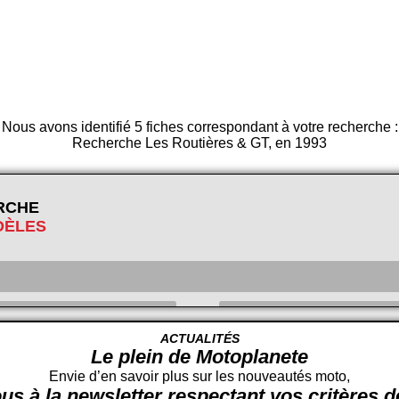
Nous avons identifié 5 fiches correspondant à votre recherche :
Recherche Les Routières & GT, en 1993
RCHE
DÈLES
ACTUALITÉS
Le plein de Motoplanete
Cylindrée
cc -
Envie d’en savoir plus sur les nouveautés moto,
us à la newsletter respectant vos critères 