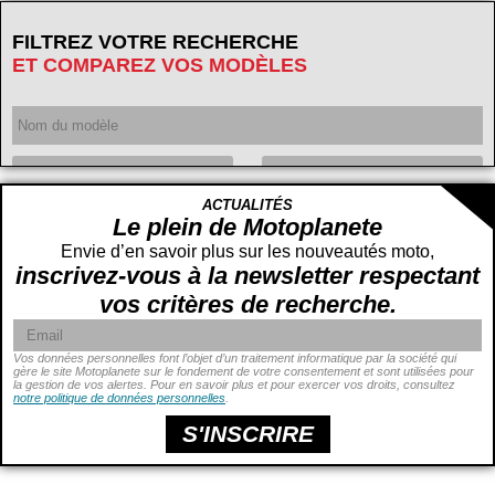
FILTREZ VOTRE RECHERCHE
ET COMPAREZ VOS MODÈLES
Année
ACTUALITÉS
Cylindrée
cc -
Le plein de Motoplanete
cc
Envie d’en savoir plus sur les nouveautés moto,
inscrivez-vous à la newsletter respectant
vos critères de recherche.
Vos données personnelles font l’objet d’un traitement informatique par la société qui
gère le site Motoplanete sur le fondement de votre consentement et sont utilisées pour
la gestion de vos alertes. Pour en savoir plus et pour exercer vos droits, consultez
Puissance
ch -
notre politique de données personnelles
.
ch
Prix
€ -
€
S'INSCRIRE
Hauteur de selle
cm -