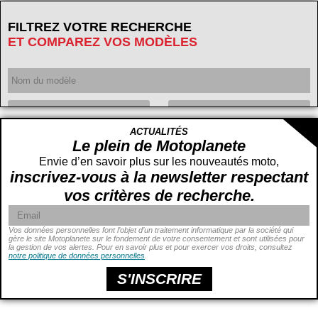
FILTREZ VOTRE RECHERCHE
ET COMPAREZ VOS MODÈLES
Année
ACTUALITÉS
Cylindrée
cc -
Le plein de Motoplanete
cc
Envie d’en savoir plus sur les nouveautés moto,
inscrivez-vous à la newsletter respectant
vos critères de recherche.
Vos données personnelles font l’objet d’un traitement informatique par la société qui
gère le site Motoplanete sur le fondement de votre consentement et sont utilisées pour
la gestion de vos alertes. Pour en savoir plus et pour exercer vos droits, consultez
Puissance
ch -
notre politique de données personnelles
.
ch
Prix
€ -
€
S'INSCRIRE
Hauteur de selle
cm -