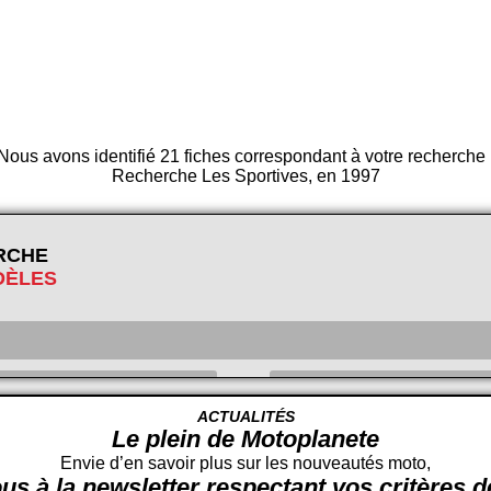
Nous avons identifié 21 fiches correspondant à votre recherche 
Recherche Les Sportives, en 1997
RCHE
DÈLES
ACTUALITÉS
Le plein de Motoplanete
Cylindrée
cc -
Envie d’en savoir plus sur les nouveautés moto,
us à la newsletter respectant vos critères 