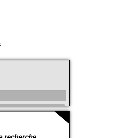
:
cc
de recherche.