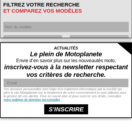
FILTREZ VOTRE RECHERCHE
ET COMPAREZ VOS MODÈLES
Année
ACTUALITÉS
Cylindrée
cc -
Le plein de Motoplanete
cc
Envie d’en savoir plus sur les nouveautés moto,
inscrivez-vous à la newsletter respectant
vos critères de recherche.
Vos données personnelles font l’objet d’un traitement informatique par la société qui
gère le site Motoplanete sur le fondement de votre consentement et sont utilisées pour
la gestion de vos alertes. Pour en savoir plus et pour exercer vos droits, consultez
Puissance
ch -
notre politique de données personnelles
.
ch
Prix
€ -
€
S'INSCRIRE
Hauteur de selle
cm -
cm
Poids
kg -
kg