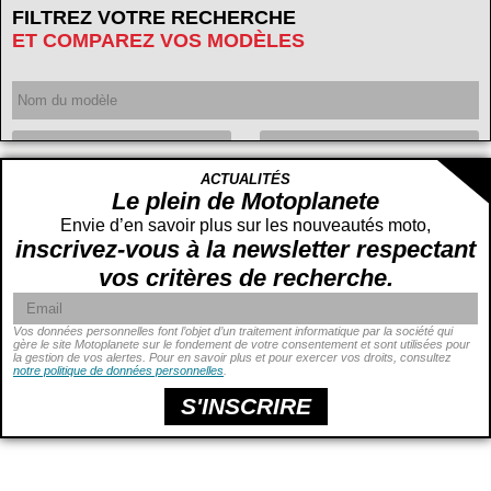
FILTREZ VOTRE RECHERCHE
ET COMPAREZ VOS MODÈLES
Année
ACTUALITÉS
Cylindrée
cc -
Le plein de Motoplanete
cc
Envie d’en savoir plus sur les nouveautés moto,
inscrivez-vous à la newsletter respectant
vos critères de recherche.
Vos données personnelles font l’objet d’un traitement informatique par la société qui
gère le site Motoplanete sur le fondement de votre consentement et sont utilisées pour
la gestion de vos alertes. Pour en savoir plus et pour exercer vos droits, consultez
Puissance
ch -
notre politique de données personnelles
.
ch
Prix
€ -
€
S'INSCRIRE
Hauteur de selle
cm -
cm
Poids
kg -
kg