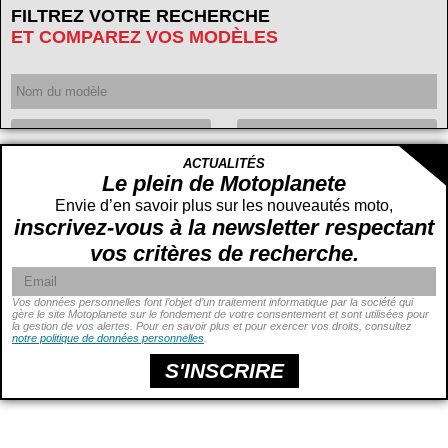
FILTREZ VOTRE RECHERCHE
ET COMPAREZ VOS MODÈLES
Année
ACTUALITÉS
Cylindrée
cc -
Le plein de Motoplanete
cc
Envie d’en savoir plus sur les nouveautés moto,
inscrivez-vous à la newsletter respectant
vos critères de recherche.
Vos données personnelles font l’objet d’un traitement informatique par la société qui
gère le site Motoplanete sur le fondement de votre consentement et sont utilisées pour
la gestion de vos alertes. Pour en savoir plus et pour exercer vos droits, consultez
Puissance
ch -
notre politique de données personnelles
.
ch
Prix
€ -
€
S'INSCRIRE
Hauteur de selle
cm -
cm
Poids
kg -
kg