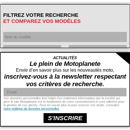
FILTREZ VOTRE RECHERCHE
ET COMPAREZ VOS MODÈLES
Année
ACTUALITÉS
Cylindrée
cc -
Le plein de Motoplanete
cc
Envie d’en savoir plus sur les nouveautés moto,
inscrivez-vous à la newsletter respectant
vos critères de recherche.
Vos données personnelles font l’objet d’un traitement informatique par la société qui
gère le site Motoplanete sur le fondement de votre consentement et sont utilisées pour
la gestion de vos alertes. Pour en savoir plus et pour exercer vos droits, consultez
Puissance
ch -
notre politique de données personnelles
.
ch
Prix
€ -
€
S'INSCRIRE
Hauteur de selle
cm -