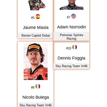
2023
2024
2025
#
7
#
5
2026
Adam Norrodin
Jaume Masia
Petronas Sprinta
Bester Capital Dubai
Racing
#
10
Dennis Foggia
Sky Racing Team Vr46
#
8
Nicolo Bulega
Sky Racing Team Vr46