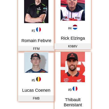
#
4
#
1
Rick Elzinga
Romain Febvre
KNMV
FFM
#
5
Lucas Coenen
#
9
FMB
Thibault
Benistant