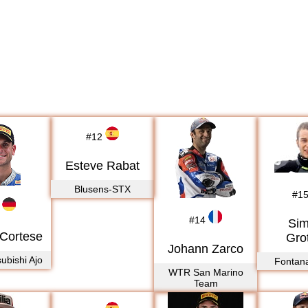
#
12
Esteve Rabat
Blusens-STX
#
1
#
14
Si
Cortese
Gro
Johann Zarco
ubishi Ajo
Fontan
WTR San Marino
Team