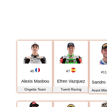
#
5
#
7
#
11
Alexis Masbou
Efren Vazquez
Sandro 
Ongetta Team
Tuenti Racing
Avant Mits