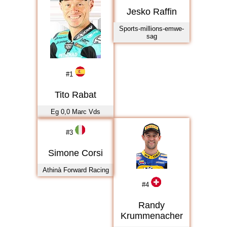
2021
Jesko Raffin
2022
Sports-millions-emwe-
2023
sag
2024
2025
#
1
2026
Tito Rabat
Eg 0,0 Marc Vds
#
3
Simone Corsi
Athinà Forward Racing
#
4
Randy
Krummenacher