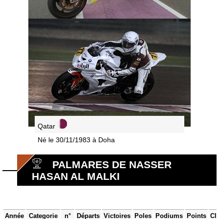
Qatar
Né le 30/11/1983 à Doha
PALMARES DE NASSER
HASAN AL MALKI
Année
Categorie
n°
Départs
Victoires
Poles
Podiums
Points
Cl