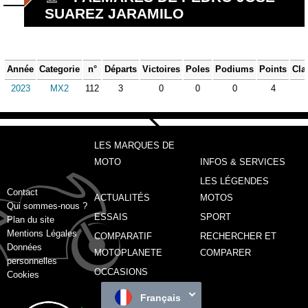
SUAREZ JARAMILO
Année
Categorie
n°
Départs
Victoires
Poles
Podiums
Points
Cla
2023
MX2
112
3
0
0
0
4
LES MARQUES DE
MOTO
INFOS & SERVICES
LES LÉGENDES
Contact
ACTUALITÉS
MOTOS
Qui sommes-nous ?
ESSAIS
SPORT
Plan du site
Mentions Légales
COMPARATIF
RECHERCHER ET
Données
MOTOPLANETE
COMPARER
personnelles
OCCASIONS
Cookies
Français