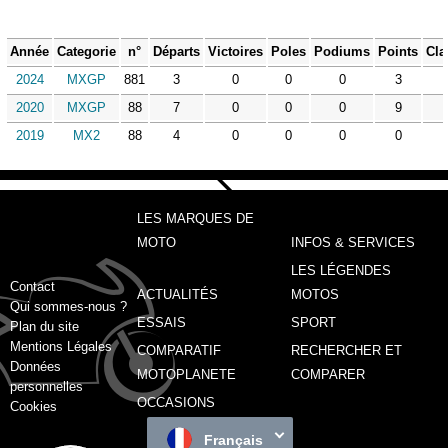
Année
Categorie
n°
Départs
Victoires
Poles
Podiums
Points
Cla
2024
MXGP
881
3
0
0
0
3
2020
MXGP
88
7
0
0
0
9
2019
MX2
88
4
0
0
0
0
LES MARQUES DE
MOTO
INFOS & SERVICES
LES LÉGENDES
Contact
ACTUALITÉS
MOTOS
Qui sommes-nous ?
ESSAIS
SPORT
Plan du site
Mentions Légales
COMPARATIF
RECHERCHER ET
Données
MOTOPLANETE
COMPARER
personnelles
OCCASIONS
Cookies
Français