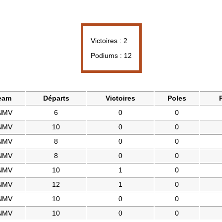
Victoires : 2
Podiums : 12
eam
Départs
Victoires
Poles
NMV
6
0
0
NMV
10
0
0
NMV
8
0
0
NMV
8
0
0
NMV
10
1
0
NMV
12
1
0
NMV
10
0
0
NMV
10
0
0