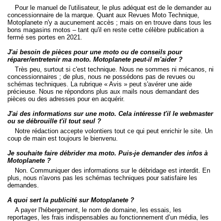
Pour le manuel de l'utilisateur, le plus adéquat est de le demander au
concessionnaire de la marque. Quant aux Revues Moto Technique,
Motoplanete n'y a aucunement accès ; mais on en trouve dans tous les
bons magasins motos – tant qu'il en reste cette célèbre publication a
fermé ses portes en 2021.
J'ai besoin de pièces pour une moto ou de conseils pour
réparer/entretenir ma moto. Motoplanete peut-il m'aider ?
Très peu, surtout si c'est technique. Nous ne sommes ni mécanos, ni
concessionnaires ; de plus, nous ne possédons pas de revues ou
schémas techniques. La rubrique « Avis » peut s'avérer une aide
précieuse. Nous ne répondons plus aux mails nous demandant des
pièces ou des adresses pour en acquérir.
J'ai des informations sur une moto. Cela intéresse t'il le webmaster
ou se débrouille t'il tout seul ?
Notre rédaction accepte volontiers tout ce qui peut enrichir le site. Un
coup de main est toujours le bienvenu.
Je souhaite faire débrider ma moto. Puis-je demander des infos à
Motoplanete ?
Non. Communiquer des informations sur le débridage est interdit. En
plus, nous n'avons pas les schémas techniques pour satisfaire les
demandes.
A quoi sert la publicité sur Motoplanete ?
A payer l'hébergement, le nom de domaine, les essais, les
reportages, les frais indispensables au fonctionnement d’un média, les