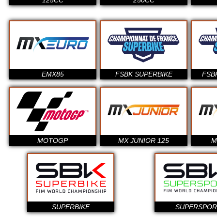
125CC
250CC
EMX85
FSBK SUPERBIKE
FSB
MOTOGP
MX JUNIOR 125
M
SUPERBIKE
SUPERSPOR