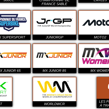
500CC
CHAMPIONNAT DE
EMX125
FRANCE SABLE
K SUPERSPORT
JUNIORGP
MOTO2
X JUNIOR 65
MX JUNIOR 85
MX WOME
LES 
T
WORLDWCR
À TR