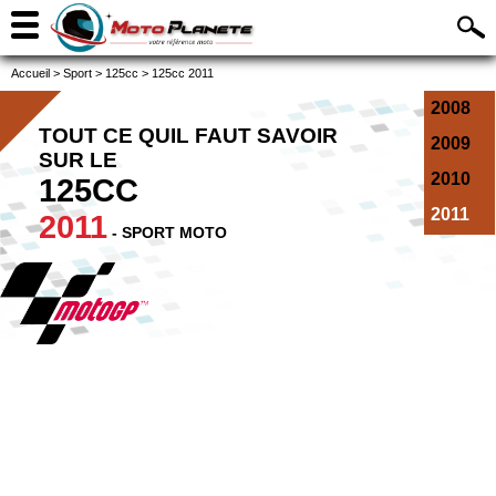
Accueil
>
Sport
>
125cc
>
125cc 2011
2008
TOUT CE QUIL FAUT SAVOIR
2009
SUR LE
2010
125CC
2011
2011
- SPORT MOTO