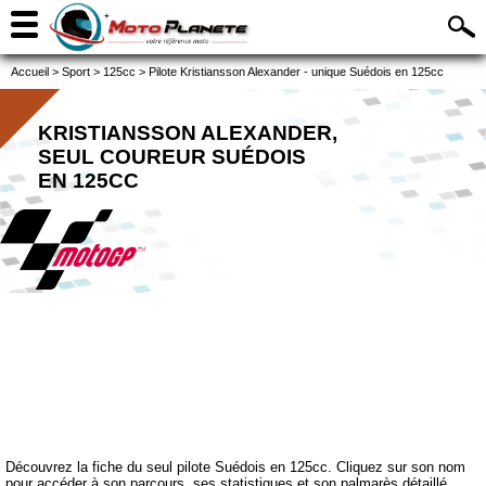
Accueil
>
Sport
>
125cc
>
Pilote Kristiansson Alexander - unique Suédois en 125cc
KRISTIANSSON ALEXANDER,
SEUL COUREUR SUÉDOIS
EN 125CC
Découvrez la fiche du seul pilote Suédois en 125cc. Cliquez sur son nom
pour accéder à son parcours, ses statistiques et son palmarès détaillé.