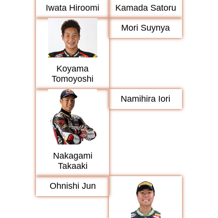
Iwata Hiroomi
Kamada Satoru
Mori Suynya
Koyama
Tomoyoshi
Namihira Iori
Nakagami
Takaaki
Ohnishi Jun