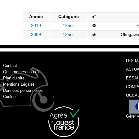
Année
Categorie
n°
2010
125cc
89
E
2009
125cc
56
Okegawa
LES 
Contact
ACTUA
Qui sommes-nous ?
Plan du site
ESSAI
Mentions Légales
COMP
Données personnelles
OCCA
Cookies
Gérer 