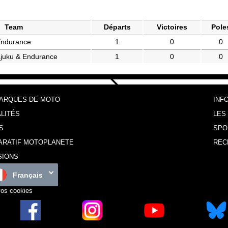
Team
Départs
Victoires
Pole
ndurance
1
0
0
juku & Endurance
1
0
0
MARQUES DE MOTO
INF
LITÉS
LES
S
SPO
ARATIF MOTOPLANETE
REC
SIONS
Français
vos cookies