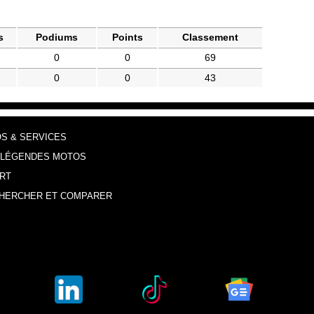
s
Podiums
Points
Classement
0
0
69
0
0
43
OS & SERVICES
 LÉGENDES MOTOS
RT
HERCHER ET COMPARER