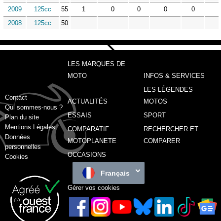
2009
125cc
55
1
0
0
0
0
2008
125cc
50
LES MARQUES DE
MOTO
INFOS & SERVICES
LES LÉGENDES
Contact
ACTUALITÉS
MOTOS
Qui sommes-nous ?
ESSAIS
SPORT
Plan du site
Mentions Légales
COMPARATIF
RECHERCHER ET
Données
MOTOPLANETE
COMPARER
personnelles
OCCASIONS
Cookies
Français
Gérer vos cookies