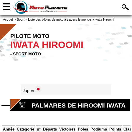
Accueil
>
Sport
>
Liste des pilotes de moto à travers le monde
>
Iwata Hiroomi
PILOTE MOTO
IWATA HIROOMI
- SPORT MOTO
Japon
PALMARES DE HIROOMI IWATA
Année
Categorie
n°
Départs
Victoires
Poles
Podiums
Points
Clas