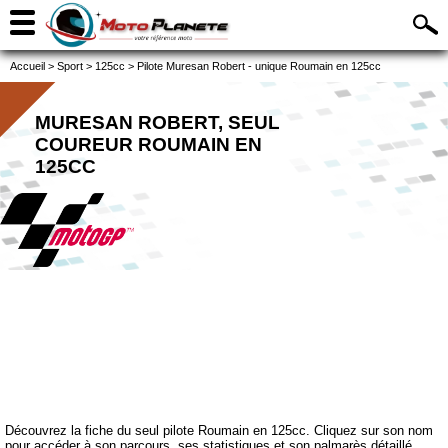
Accueil
>
Sport
>
125cc
>
Pilote Muresan Robert - unique Roumain en 125cc
MURESAN ROBERT, SEUL
COUREUR ROUMAIN EN
125CC
Découvrez la fiche du seul pilote Roumain en 125cc. Cliquez sur son nom
pour accéder à son parcours, ses statistiques et son palmarès détaillé.