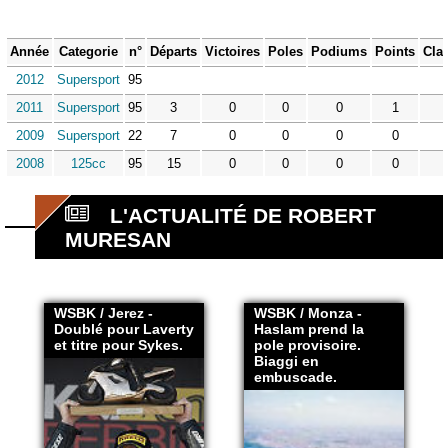
Année
Categorie
n°
Départs
Victoires
Poles
Podiums
Points
Cla
2012
Supersport
95
2011
Supersport
95
3
0
0
0
1
2009
Supersport
22
7
0
0
0
0
2008
125cc
95
15
0
0
0
0
L'ACTUALITÉ DE ROBERT
MURESAN
WSBK / Jerez -
WSBK / Monza -
Doublé pour Laverty
Haslam prend la
et titre pour Sykes.
pole provisoire.
Biaggi en
embuscade.