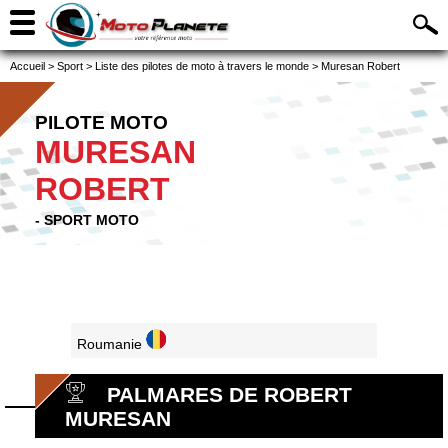
Accueil
>
Sport
>
Liste des pilotes de moto à travers le monde
>
Muresan Robert
PILOTE MOTO
MURESAN
ROBERT
- SPORT MOTO
Roumanie
PALMARES DE ROBERT
MURESAN