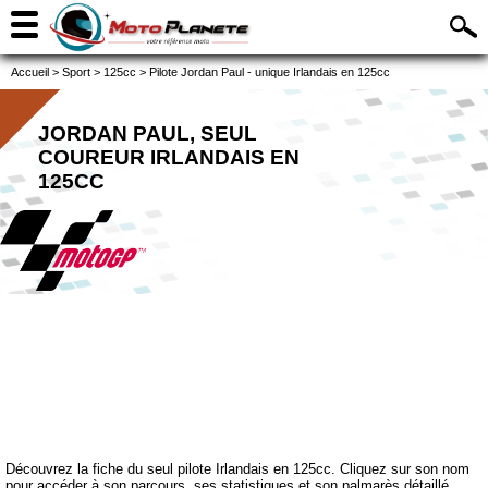
Accueil
>
Sport
>
125cc
>
Pilote Jordan Paul - unique Irlandais en 125cc
JORDAN PAUL, SEUL
COUREUR IRLANDAIS EN
125CC
Découvrez la fiche du seul pilote Irlandais en 125cc. Cliquez sur son nom
pour accéder à son parcours, ses statistiques et son palmarès détaillé.