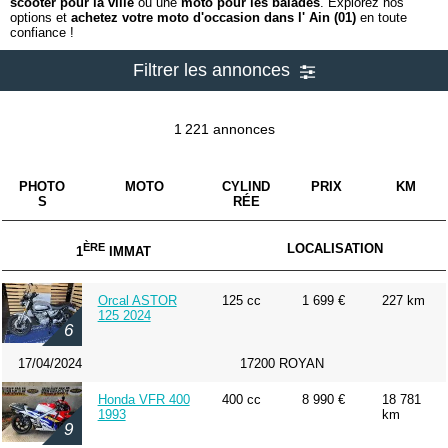
scooter pour la ville
ou une
moto pour les balades
. Explorez nos
options et
achetez votre moto d'occasion dans l' Ain (01)
en toute
confiance !
Filtrer les annonces
1 221 annonces
PHOTO
MOTO
CYLIND
PRIX
KM
S
RÉE
ÈRE
LOCALISATION
1
IMMAT
Orcal ASTOR
125 cc
1 699 €
227 km
125 2024
6
17/04/2024
17200 ROYAN
Honda VFR 400
400 cc
8 990 €
18 781
1993
km
9