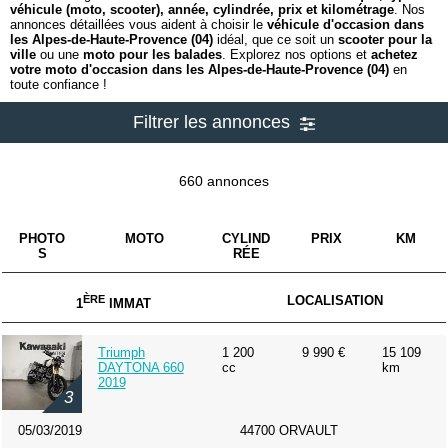
véhicule (moto, scooter), année, cylindrée, prix et kilométrage
. Nos
annonces détaillées vous aident à choisir le
véhicule d'occasion dans
les Alpes-de-Haute-Provence (04)
idéal, que ce soit un
scooter pour la
ville
ou une
moto pour les balades
. Explorez nos options et
achetez
votre moto d'occasion dans les Alpes-de-Haute-Provence (04)
en
toute confiance !
Filtrer les annonces
660 annonces
PHOTO
MOTO
CYLIND
PRIX
KM
S
RÉE
ÈRE
LOCALISATION
1
IMMAT
Triumph
1 200
9 990 €
15 109
DAYTONA 660
cc
km
2019
3
05/03/2019
44700 ORVAULT