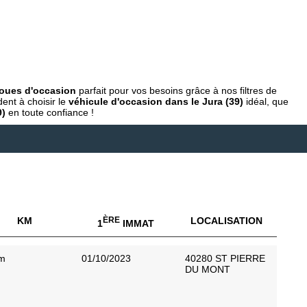
oues d'occasion
parfait pour vos besoins grâce à nos filtres de
ent à choisir le
véhicule d'occasion dans le Jura (39)
idéal, que
9)
en toute confiance !
KM
ÈRE
LOCALISATION
1
IMMAT
m
01/10/2023
40280 ST PIERRE
DU MONT