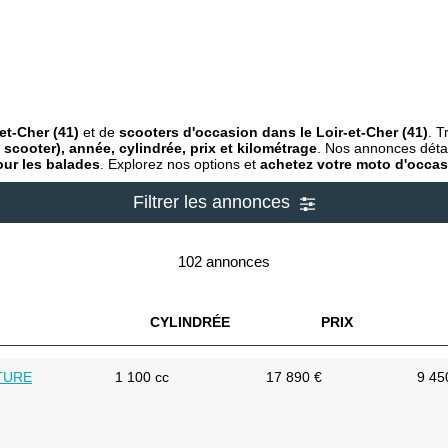
et-Cher (41)
et de
scooters d'occasion dans le Loir-et-Cher (41)
. T
scooter), année, cylindrée, prix et kilométrage
. Nos annonces détai
ur les balades
. Explorez nos options et
achetez votre moto d'occasi
Filtrer les annonces
102 annonces
CYLINDRÉE
PRIX
NTURE
1 100 cc
17 890 €
9 45