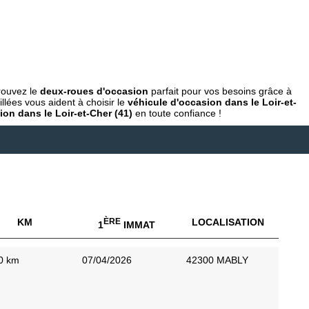
rouvez le
deux-roues d'occasion
parfait pour vos besoins grâce à
llées vous aident à choisir le
véhicule d'occasion dans le Loir-et-
on dans le Loir-et-Cher (41)
en toute confiance !
KM
ÈRE
LOCALISATION
1
IMMAT
0 km
07/04/2026
42300 MABLY