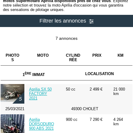
motos Supermotard Aprilia disponibles près de chez vous
. Explorez
notre sélection et trouvez la moto Aprilia d'occasion qui vous garantira
des sensations de pilotage uniques.
Filtrer les annonces
7 annonces
PHOTO
MOTO
CYLIND
PRIX
KM
S
RÉE
ÈRE
LOCALISATION
1
IMMAT
Aprilia SX 50
50 cc
2 499 €
21 000
FACTORY
km
2021
5
25/03/2021
49300 CHOLET
Aprilia
900 cc
7 290 €
4 264
DORSODURO
km
900 ABS 2021