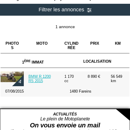
Filtrer les annonces
1 annonce
PHOTO
MOTO
CYLIND
PRIX
KM
S
RÉE
ÈRE
LOCALISATION
1
IMMAT
BMW R 1200
1 170
8 890 €
56 549
RS 2015
cc
km
4
07/08/2015
1480 Fareins
ACTUALITÉS
Le plein de Motoplanete
On vous envoie un mail