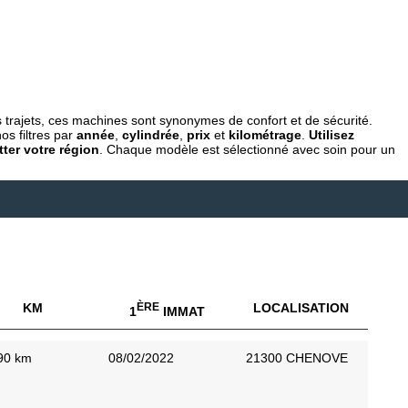
s trajets, ces machines sont synonymes de confort et de sécurité.
os filtres par
année
,
cylindrée
,
prix
et
kilométrage
.
Utilisez
ter votre région
. Chaque modèle est sélectionné avec soin pour un
KM
ÈRE
LOCALISATION
1
IMMAT
90 km
08/02/2022
21300 CHENOVE