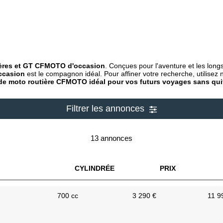
ères et GT CFMOTO d'occasion
. Conçues pour l'aventure et les long
ccasion
est le compagnon idéal. Pour affiner votre recherche, utilisez n
e de moto routière CFMOTO idéal pour vos futurs voyages sans quit
Filtrer les annonces
13 annonces
CYLINDRÉE
PRIX
700 cc
3 290 €
11 9