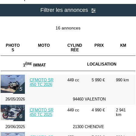
Filtrer les annonces
16 annonces
PHOTO
MOTO
CYLIND
PRIX
KM
S
RÉE
ÈRE
LOCALISATION
1
IMMAT
CFMOTO SR
449 cc
5 990 €
990 km
450 TC 2026
5
26/05/2026
94460 VALENTON
CFMOTO SR
449 cc
4 990 €
2 941
450 TC 2025
km
6
20/06/2025
21300 CHENOVE