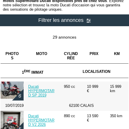
motos Supermotard Ducati disponibles près de chez vous
. Explorez
notre sélection et trouvez la moto Ducati d'occasion qui vous garantira
des sensations de pilotage uniques.
Filtrer les annonces
29 annonces
PHOTO
MOTO
CYLIND
PRIX
KM
S
RÉE
ÈRE
LOCALISATION
1
IMMAT
Ducati
950 cc
10 999
15 999
HYPERMOTAR
€
km
D SP 2019
6
10/07/2019
62100 CALAIS
Ducati
890 cc
13 590
350 km
HYPERMOTAR
€
D V2 2026