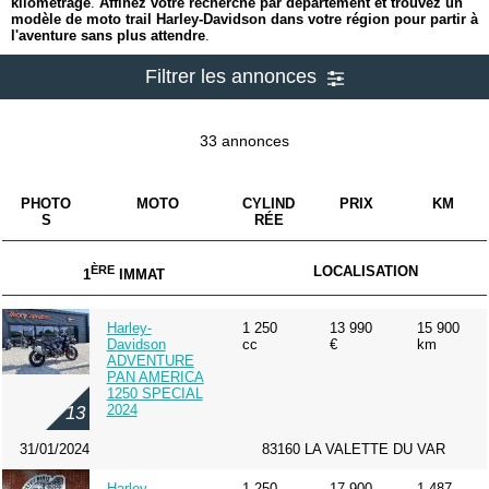
kilométrage
.
Affinez votre recherche par département et trouvez un
modèle de moto trail Harley-Davidson dans votre région pour partir à
l'aventure sans plus attendre
.
Filtrer les annonces
33 annonces
PHOTO
MOTO
CYLIND
PRIX
KM
S
RÉE
ÈRE
LOCALISATION
1
IMMAT
Harley-
1 250
13 990
15 900
Davidson
cc
€
km
ADVENTURE
PAN AMERICA
1250 SPECIAL
2024
13
31/01/2024
83160 LA VALETTE DU VAR
Harley-
1 250
17 900
1 487