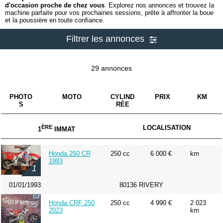
d'occasion proche de chez vous
. Explorez nos annonces et trouvez la
machine parfaite pour vos prochaines sessions, prête à affronter la boue
et la poussière en toute confiance.
Filtrer les annonces
29 annonces
PHOTO
MOTO
CYLIND
PRIX
KM
S
RÉE
ÈRE
LOCALISATION
1
IMMAT
Honda 250 CR
250 cc
6 000 €
km
1993
1
01/01/1993
80136 RIVERY
Honda CRF 250
250 cc
4 990 €
2 023
2023
km