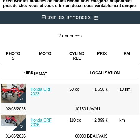
découvrir les modèles de motos Honda hors catégorie disponibles
près de chez vous et vous offrir un deux-roues véritablement unique
.
Filtrer les annonces
2 annonces
PHOTO
MOTO
CYLIND
PRIX
KM
S
RÉE
ÈRE
LOCALISATION
1
IMMAT
Honda CRF
50 cc
1 650 €
10 km
2023
5
02/08/2023
10150 LAVAU
Honda CRF
110 cc
2 899 €
km
2026
5
01/06/2026
60000 BEAUVAIS