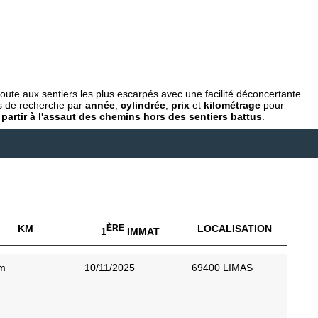
ute aux sentiers les plus escarpés avec une facilité déconcertante.
res de recherche par
année
,
cylindrée
,
prix
et
kilométrage
pour
partir à l'assaut des chemins hors des sentiers battus
.
KM
ÈRE
LOCALISATION
1
IMMAT
m
10/11/2025
69400 LIMAS