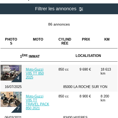
Filtrer les annonces
86 annonces
PHOTO
MOTO
CYLIND
PRIX
KM
S
RÉE
ÈRE
LOCALISATION
1
IMMAT
Moto-Guzzi
850 cc
9 690 €
18 613
V85 TT 850
km
2025
4
16/07/2025
85000 LA ROCHE SUR YON
Moto-Guzzi
850 cc
8 900 €
8 200
V85 TT
km
TRAVEL PACK
850 2021
7
06/03/2021
83400 HYERES