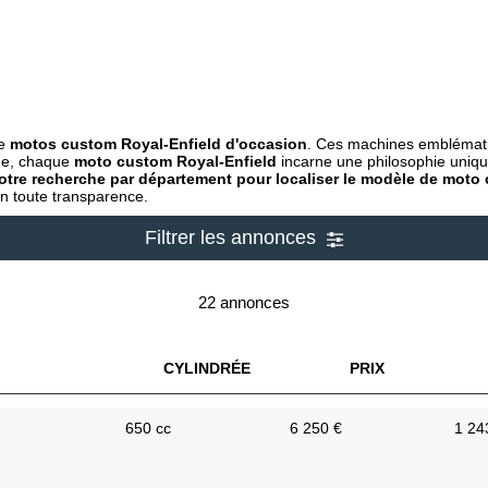
de
motos custom Royal-Enfield d'occasion
. Ces machines emblématiq
ue, chaque
moto custom Royal-Enfield
incarne une philosophie unique.
otre recherche par département pour localiser le modèle de moto 
 en toute transparence.
Filtrer les annonces
22 annonces
CYLINDRÉE
PRIX
650 cc
6 250 €
1 24