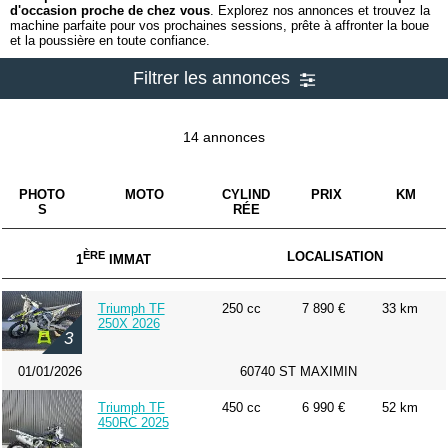
d'occasion proche de chez vous
. Explorez nos annonces et trouvez la
machine parfaite pour vos prochaines sessions, prête à affronter la boue
et la poussière en toute confiance.
Filtrer les annonces
14 annonces
PHOTO
MOTO
CYLIND
PRIX
KM
S
RÉE
ÈRE
LOCALISATION
1
IMMAT
Triumph TF
250 cc
7 890 €
33 km
250X 2026
3
01/01/2026
60740 ST MAXIMIN
Triumph TF
450 cc
6 990 €
52 km
450RC 2025