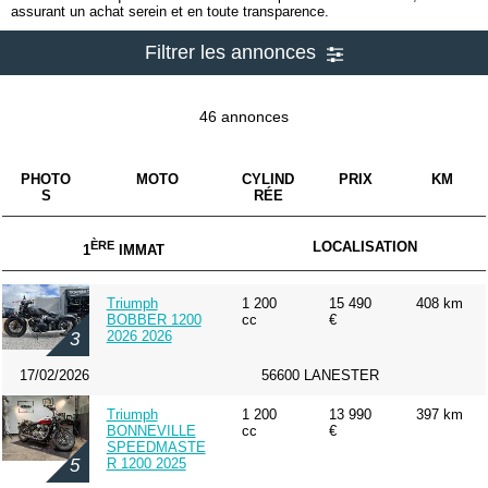
assurant un achat serein et en toute transparence.
Filtrer les annonces
46 annonces
PHOTO
MOTO
CYLIND
PRIX
KM
S
RÉE
ÈRE
LOCALISATION
1
IMMAT
Triumph
1 200
15 490
408 km
BOBBER 1200
cc
€
2026 2026
3
17/02/2026
56600 LANESTER
Triumph
1 200
13 990
397 km
BONNEVILLE
cc
€
SPEEDMASTE
R 1200 2025
5